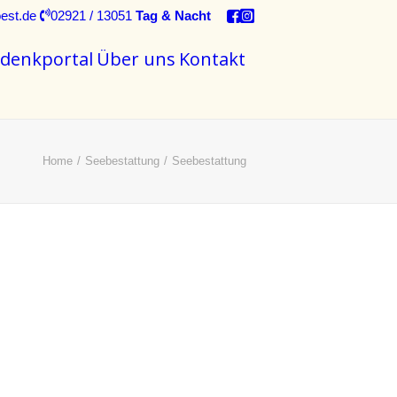
est.de
02921 / 13051
Tag & Nacht
denkportal
Über uns
Kontakt
Home
Seebestattung
Seebestattung