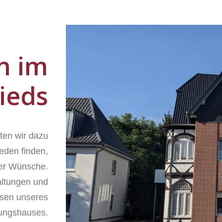
n im
ieds
ten wir dazu
ieden finden,
ller Wünsche.
altungen und
ssen unseres
tungshauses.