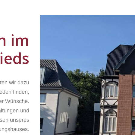
n im
ieds
ten wir dazu
ieden finden,
ller Wünsche.
altungen und
ssen unseres
tungshauses.