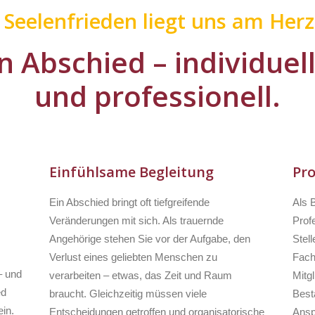
r Seelenfrieden liegt uns am Herz
n Abschied – individuel
und professionell.
Einfühlsame Begleitung
Pro
Ein Abschied bringt oft tiefgreifende
Als 
Veränderungen mit sich. Als trauernde
Profe
Angehörige stehen Sie vor der Aufgabe, den
Stell
Verlust eines geliebten Menschen zu
Fach
– und
verarbeiten – etwas, das Zeit und Raum
Mitg
ed
braucht. Gleichzeitig müssen viele
Besta
in.
Entscheidungen getroffen und organisatorische
Ansp