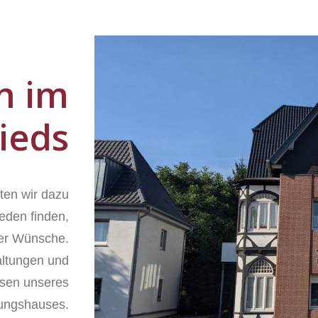
n im
ieds
ten wir dazu
ieden finden,
ller Wünsche.
altungen und
ssen unseres
tungshauses.