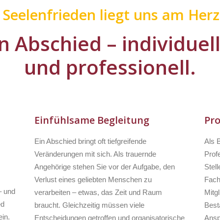
r Seelenfrieden liegt uns am Herz
n Abschied – individuel
und professionell.
Einfühlsame Begleitung
Pro
Ein Abschied bringt oft tiefgreifende
Als 
Veränderungen mit sich. Als trauernde
Profe
Angehörige stehen Sie vor der Aufgabe, den
Stell
Verlust eines geliebten Menschen zu
Fach
– und
verarbeiten – etwas, das Zeit und Raum
Mitg
ed
braucht. Gleichzeitig müssen viele
Besta
in.
Entscheidungen getroffen und organisatorische
Ansp