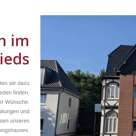
n im
ieds
ten wir dazu
ieden finden,
ller Wünsche.
altungen und
ssen unseres
tungshauses.