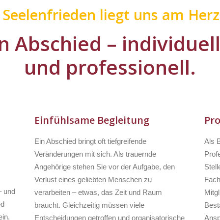
r Seelenfrieden liegt uns am Herz
n Abschied – individuel
und professionell.
Einfühlsame Begleitung
Pro
Ein Abschied bringt oft tiefgreifende
Als 
Veränderungen mit sich. Als trauernde
Profe
Angehörige stehen Sie vor der Aufgabe, den
Stell
Verlust eines geliebten Menschen zu
Fach
– und
verarbeiten – etwas, das Zeit und Raum
Mitg
ed
braucht. Gleichzeitig müssen viele
Besta
in.
Entscheidungen getroffen und organisatorische
Ansp