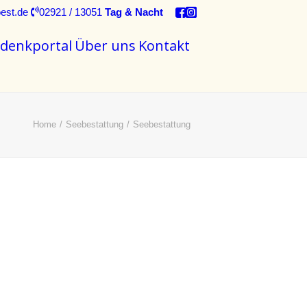
est.de
02921 / 13051
Tag & Nacht
denkportal
Über uns
Kontakt
Home
Seebestattung
Seebestattung