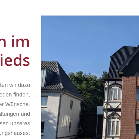
n im
ieds
ten wir dazu
ieden finden,
ller Wünsche.
altungen und
ssen unseres
tungshauses.