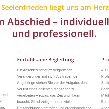
r Seelenfrieden liegt uns am Herz
n Abschied – individuel
und professionell.
Einfühlsame Begleitung
Pro
Ein Abschied bringt oft tiefgreifende
Als 
Veränderungen mit sich. Als trauernde
Profe
Angehörige stehen Sie vor der Aufgabe, den
Stell
Verlust eines geliebten Menschen zu
Fach
– und
verarbeiten – etwas, das Zeit und Raum
Mitg
ed
braucht. Gleichzeitig müssen viele
Besta
in.
Entscheidungen getroffen und organisatorische
Ansp