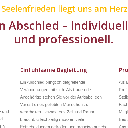
r Seelenfrieden liegt uns am Herz
n Abschied – individuel
und professionell.
Einfühlsame Begleitung
Pro
Ein Abschied bringt oft tiefgreifende
Als 
Veränderungen mit sich. Als trauernde
Profe
Angehörige stehen Sie vor der Aufgabe, den
Stell
Verlust eines geliebten Menschen zu
Fach
– und
verarbeiten – etwas, das Zeit und Raum
Mitg
ed
braucht. Gleichzeitig müssen viele
Besta
in.
Entscheidungen getroffen und organisatorische
Ansp