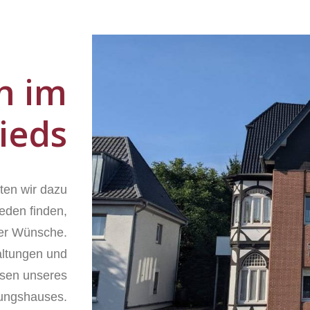
n im
ieds
ten wir dazu
ieden finden,
ller Wünsche.
altungen und
ssen unseres
tungshauses.